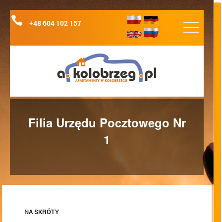
+48 604 102 157
APARTAMENTY
Filia Urzędu Pocztowego Nr
CENNIK
1
LOKALIZACJA
NIEZBĘDNIK TURYSTY
KONTAKT
NA SKRÓTY
REZERWACJA